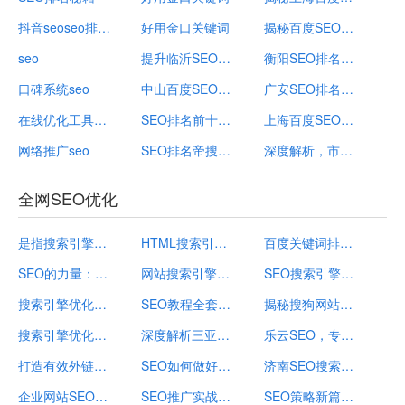
抖音seoseo排名关键词排名
好用金口关键词
揭秘百度SEO排名提升策略，如何巧妙刷排名，提升网站流量
seo
提升临沂SEO排名：全方位外链建设规划及执行方案
衡阳SEO排名，提升网站曝光度与吸引更多客户
口碑系统seo
中山百度SEO排名公司，提升网站排名，助力企业发展
广安SEO排名，提升网站曝光度与吸引更多客户
在线优化工具网站
SEO排名前十的关键词揭秘，抓住流量的秘诀！
上海百度SEO排名公司排行榜
网络推广seo
SEO排名帝搜软件——提升网站排名的必备工具
深度解析，市面上流行的百度SEO排名软件盘点及使用指南
全网SEO优化
是指搜索引擎优化seo
HTML搜索引擎优化SEO教程：提高网页排名的有效方法
百度关键词排行榜揭秘，洞察搜索引擎优化之道
SEO的力量：29个需要搜索引擎优化原因！
网站搜索引擎优化如何提升预估流量？网站搜索引擎优化主要方法
SEO搜索引擎优化详细步骤指南，从入门到精通
搜索引擎优化关键词排名
SEO教程全套免费，掌握搜索引擎优化技巧，助力网站流量翻倍！
揭秘搜狗网站收录，规模庞大，精准覆盖，助力搜索引擎优化
搜索引擎优化外链建设计划和执行方案
深度解析三亚SEO，如何提升搜索引擎优化排名，抢占旅游市场高地
乐云SEO，专业的搜索引擎优化公司
打造有效外链规划：导航您的网站迈向搜索引擎优化成功之路
SEO如何做好搜索引擎优化，全方位攻略解析
济南SEO搜索引擎优化，提升网站流量，助力企业腾飞
企业网站SEO应该如何做好搜索引擎优化
SEO推广实战攻略，教你如何打造高效搜索引擎优化策略
SEO策略新篇章，深度解析站外优化在搜索引擎优化中的关键作用