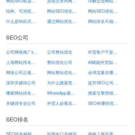
网站SEO机器人：企业提升网络影响力的秘密武器
原创文章对网站SEO优化真的重要吗
详解企业网站SEO的三大优化编写思路方案
结构、可浏览性与搜索意图让你的外贸网站SEO增长更上一层楼
网站SEO优化的技术人员需要掌握哪些技能
网站SEO优化常规的步骤是什么
什么是响应式网站？响应式网站做网站SEO的优点和缺点是什么
通过网站优化实践步骤，解决网站SEO结构布局问
网站排名不稳定如何解决？影响网站SEO关键词排
SEO公司
公司网络推广seo
公司整站优化
外贸客户千姿百态如何精准营销网站建设公司实用策略全解析
上海网站排名公司
整站优化公司
AI赋能外贸如何借助网站建设公司实现外贸营销突破
网络公司正规关键词
网站整站优化公司
全球流量在哪里外贸营销就做到哪里—网站建设公司助您破局
深圳关键词公司
为什么搜索营销教育是公司内必须的
提升SEO公司外链质量的外链规划计划
哪家网站排名公司
WhatsApp避免封号网站建设公司教你外贸营销时避免常见错误
搜索引擎营销托管公司外链建设规划与执行方案
关键词专业公司
外贸人必看高效引流推广的关键步骤与网站建设公司的应用
SEO有哪些优势？SEO优化公司哪家好？
SEO排名
SEO排名秘籍
好用金口关键词
揭秘上海百度SEO排名公司，这些企业名称你不可不知！