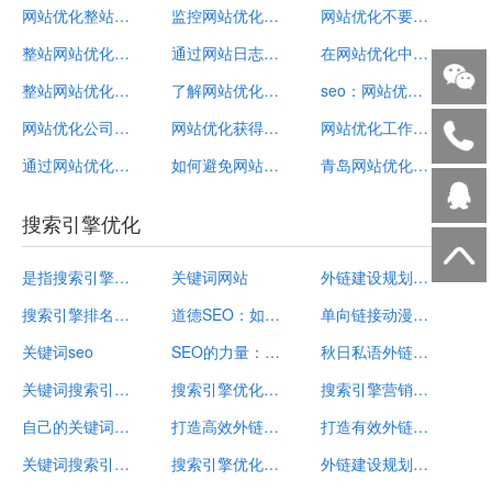
网站优化整站优化
监控网站优化关键词排名和流量，实时关注能够
网站优化不要轻易忽略细节
整站网站优化关键词
通过网站日志分析可以帮助SEO站长了解网站优化
在网站优化中一个好的网站是怎样设计出来的
整站网站优化报价
了解网站优化最基础的常识自己动手做SEO
seo：网站优化工作对发展竞争的优势
网站优化公司哪家好？这四点最关键
网站优化获得好的排名有哪些要点
网站优化工作很难吗如何短期内看到效果
通过网站优化实践步骤，解决网站SEO结构布局问
如何避免网站优化过度
青岛网站优化：SEO优化网站中内链的作用
搜索引擎优化
是指搜索引擎优化seo
关键词网站
外链建设规划及执行方案：提升H5页面的搜索引擎排名
搜索引擎排名网站seo
道德SEO：如何在不作弊的情况下赢得搜索引擎的心？
单向链接动漫番外：提升网站流量和搜索引擎排名
关键词seo
SEO的力量：29个需要搜索引擎优化原因！
秋日私语外链下载：提升搜索引擎可见度的完整指南
关键词搜索引擎seo
搜索引擎优化关键词排名
搜索引擎营销托管公司外链建设规划与执行方案
自己的关键词网站
打造高效外链建设策略：优化ih5在搜索引擎中的可见度
打造有效外链规划：导航您的网站迈向搜索引擎优化成功之路
关键词搜索引擎seo
搜索引擎优化外链建设计划和执行方案
外链建设规划蓝图：每天多少条外链才能助你登顶搜索引擎