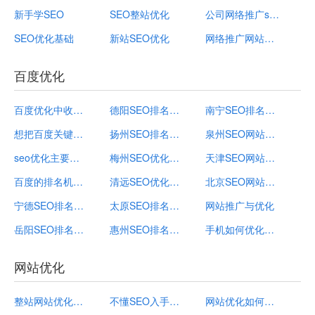
新手学SEO
SEO整站优化
公司网络推广seo
SEO优化基础
新站SEO优化
网络推广网站排名
百度优化
百度优化中收录减少的可能因素
德阳SEO排名外包_百度优化_德阳网页关键词优化
南宁SEO排名公司_南宁关键词优化服务_百度优化
想把百度关键词优化首页，你需要找专业百度优化公司
扬州SEO排名外包_扬州关键词优化服务_百度优化
泉州SEO网站优化_百度优化_泉州网站关键词推广
seo优化主要应用到哪些方面？如何做百度优化？
梅州SEO优化推广_梅州网站关键词排名_百度优化
天津SEO网站优化_天津网站关键词排名_百度优化
百度的排名机制是什么？百度优化适用于网站推广吗？
清远SEO优化推广_百度优化_清远关键词优化排名
北京SEO网站优化_百度优化_北京关键词优化服务
宁德SEO排名外包_百度优化_宁德网站关键词排名
太原SEO排名公司_太原关键词优化排名_百度优化
网站推广与优化
岳阳SEO排名外包_岳阳关键词优化排名_百度优化
惠州SEO排名公司_百度优化_惠州网页关键词优化
手机如何优化网络
网站优化
整站网站优化排名
不懂SEO入手做网站优化先摆正态度
网站优化如何稳定关键词排名