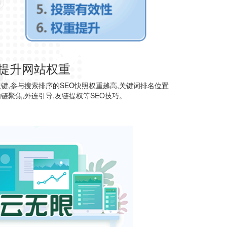
提升网站权重
键,参与搜索排序的SEO快照权重越高,关键词排名位置
链聚焦,外连引导,友链提权等SEO技巧。