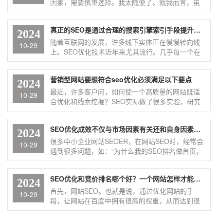
因素，需要慎重选择。我太随便了。就我而言，虽
然博客的主人是非常快速和稳定的，它是香港主
机。 如
真正的SEO是通过合理的搜索引擎索引手段提升网站排名
2024
随着互联网的发展，许多线下实体正在慢慢转向线
10-29
上。SEO优化技术近年来尤其流行。几乎每一个在
线营销都会考虑SEO优化。那么什么是SEO优化
呢？提高在搜索引擎中的排名
营销型网站要想符合seo优化必须满足以下要点
2024
最近，许多客户问，如何使一个高质量的网站既适
10-29
合优化和线索挖掘？SEO实际做了很多实验，研究
了100多家国际一线企业的官方网站，虚心体验了他
们的网站，总
SEO优化成效不仅与市场因素有关还和自身因素有关
2024
很多中小企业网站SEOER，在网站SEO时，经常会
10-29
遇到很多问题，如：“为什么我的SEO排名做首页，
老板不认可呢？”“为什么通过我的提拔，人流还不
错，而且上级说seo 优化市场怎么样?
SEO优化和竞价排名哪个好？一个网站怎样才能获得好的排名？
2024
首先，网站SEO。也就是说，通过优化网站的手
10-29
段，让网站在百度中拥有很高的权重，从而达到很
好的关键词排名。好处是，24小时在线，自己免费