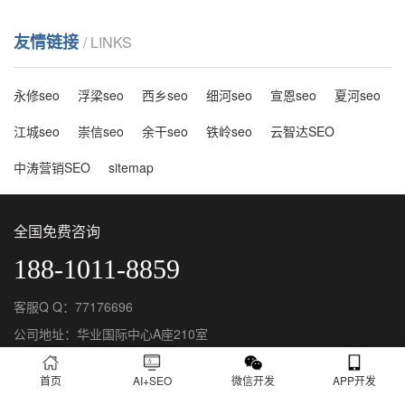
友情链接
/ LINKS
永修seo
浮梁seo
西乡seo
细河seo
宣恩seo
夏河seo
江城seo
崇信seo
余干seo
铁岭seo
云智达SEO
中涛营销SEO
sitemap
全国免费咨询
188-1011-8859
客服Q Q：77176696
公司地址：华业国际中心A座210室
首页
AI+SEO
微信开发
APP开发
Copyright © 云优化建站公司 版权所有 |
京ICP备16061699号-1