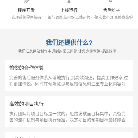
程序开发
上线运行
售后维护
管理系统程序编码
细节调整,结余款,上线运营
不限次数小改,享终身维护
我们还提供什么?
我们汇总网站制作中遇到的常见问题,让您少走弯路,提高效率！
愉悦的合作体验
完善的售后服务体系从落地执行,到高效沟通，提高工作效率,过
程更加愉悦。同时在倾听意见与反馈信息时注重专业化内容对
于双方的理解，明确项目开展配合；
高效的项目执行
执行团队对项目目标是一致的，思路发散而目标集中，具备完
善的流程机制与项目执行标准，决定项目的预期目标最终能否
达成，让每一个元素和色彩都有它存在的意义；