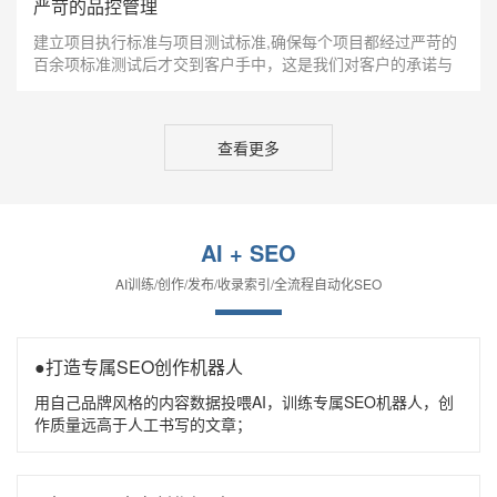
严苛的品控管理
建立项目执行标准与项目测试标准,确保每个项目都经过严苛的
百余项标准测试后才交到客户手中，这是我们对客户的承诺与
责任；完善的售后服务体系，对产品实行终身免费升级服务，
第一时间问题相应机制。
查看更多
AI + SEO
AI训练/创作/发布/收录索引/全流程自动化SEO
●打造专属SEO创作机器人
用自己品牌风格的内容数据投喂AI，训练专属SEO机器人，创
作质量远高于人工书写的文章；