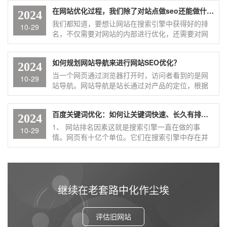
做，点击不扣。缺点是可能seo和竞价排名是什么意
在网站优化过程，我们除了对站点做seo还能做什么？
思?
2024
我们都知道，要想让网站在搜索引擎中获得好的排
10-29
名，不仅需要对网站的内部进行优化，还需要对网
站的外部进行优化。只有这样才能保证网站有一个
很好的排名，并且网在网站优化过程,我们除了对站
如何规划网站导航来进行网站SEO优化？
点做seo还能做什么
2024
当一个网页通过浏览器打开时，访问者看到的是网
10-29
站导航。网站导航是站长通过对产品的定位，根据
一定的条件对网站的内容进行分类，也可以一目了
然地控制整个网站。网站导航网站导航设计的方法
百度关键词优化：如何让关键词快速、长久有排名？
2024
1、 网站排名因素这就是搜索引擎一直在做的事
10-29
情。网页有十亿个单位。它们在搜索引擎中存在并
排序。当然，有非常复杂的计算。考虑到各种因素
和维度，在百度算法不完善的百度关键词怎样优化
继续在老套路中化作尘埃
评估旧网站